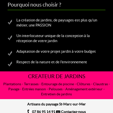
Pourquoi nous choisir ?
La création de jardins, de paysages est plus qu'un
métier, une PASSION
Un interlocuteur unique de la conception à la
réception de votre jardin
Adaptation de votre projet jardin à votre budget
Respect de la nature et de l'environnement
CREATEUR DE JARDINS
Plantations
-
Terrasses
-
Entourage de piscine
- Clôtures -
Claustras
-
Pavage - Entrées maison -
Pelouses
- Aménagement extérieur -
Entretien de jardins
Artisans du paysage St-Marc-sur-Mer
07 86 95 14 91
Contactez-nous