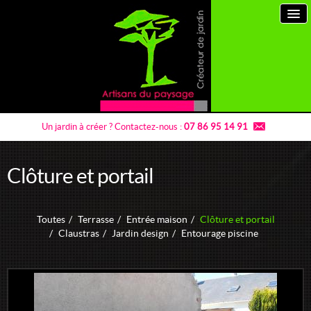
Un jardin à créer ?
Contactez-nous :
07 86 95 14 91
Clôture et portail
Artisans du paysage
Toutes
/
Terrasse
/
Entrée maison
/
Clôture et portail
Prestations paysagiste
/
Claustras
/
Jardin design
/
Entourage piscine
Jardins à thème
Entretien de jardins