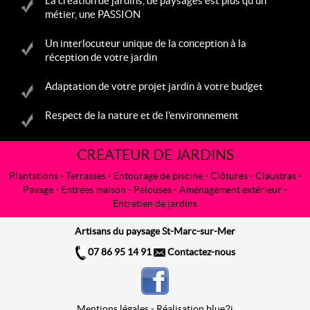
La création de jardins, de paysages est plus qu'un
métier, une PASSION
Un interlocuteur unique de la conception à la
réception de votre jardin
Adaptation de votre projet jardin à votre budget
Respect de la nature et de l'environnement
CREATEUR DE JARDINS
Plantations
-
Terrasses
-
Entourage de piscine
- Clôtures -
Claustras
-
Pavage - Entrées maison -
Pelouses
- Aménagement extérieur -
Entretien de jardins
Artisans du paysage St-Marc-sur-Mer
07 86 95 14 91
Contactez-nous
Mentions légales
-
Réalisation blue2i