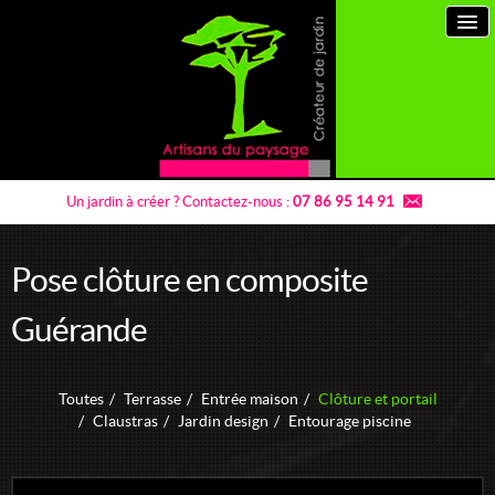
Un jardin à créer ?
Contactez-nous :
07 86 95 14 91
Pose clôture en composite
Artisans du paysage
Guérande
Prestations paysagiste
Toutes
/
Terrasse
/
Entrée maison
/
Clôture et portail
Jardins à thème
/
Claustras
/
Jardin design
/
Entourage piscine
Entretien de jardins