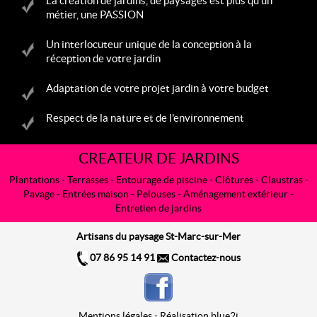
La création de jardins, de paysages est plus qu'un
métier, une PASSION
Un interlocuteur unique de la conception à la
réception de votre jardin
Adaptation de votre projet jardin à votre budget
Respect de la nature et de l'environnement
CREATEUR DE JARDINS
Plantations
-
Terrasses
-
Entourage de piscine
- Clôtures -
Claustras
-
Pavage - Entrées maison -
Pelouses
- Aménagement extérieur -
Entretien de jardins
Artisans du paysage St-Marc-sur-Mer
07 86 95 14 91
Contactez-nous
Mentions légales
-
Réalisation blue2i