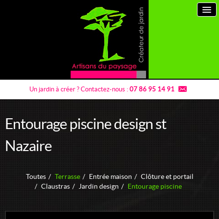
Un jardin à créer ?
Contactez-nous :
07 86 95 14 91
Entourage piscine design st
Artisans du paysage
Nazaire
Prestations paysagiste
Toutes
/
Terrasse
/
Entrée maison
/
Clôture et portail
Jardins à thème
/
Claustras
/
Jardin design
/
Entourage piscine
Entretien de jardins